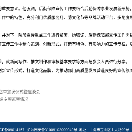
的重要意义。他强调，后勤保障宣传工作要结合后勤保障事业发展新形势
工作中的特色，充分利用优质服务月、菊文化节等品牌活动平台，多角度
，并对下一阶段宣传重点工作进行部署。她强调，后勤保障部宣传工作需
在宣传工作中精心策划、创新形式，打造有特色、有影响力的宣传专栏，
验，就新闻写作、推文制作和审核基本要求等方面与参会人员进行分享。
创新宣传形式，打造文化品牌，为推动部门高质量发展营造良好的宣传氛
纪念章颁发仪式暨座谈会
馈专项巡察情况
CP备09014157
沪公网安备31009102000049号
地址：上海市宝山区上大路99号 