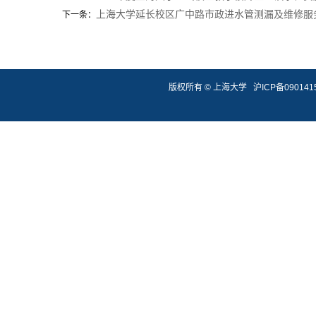
上海大学延长校区广中路市政进水管测漏及维修服
下一条：
版权所有 ©
上海大学
沪ICP备090141