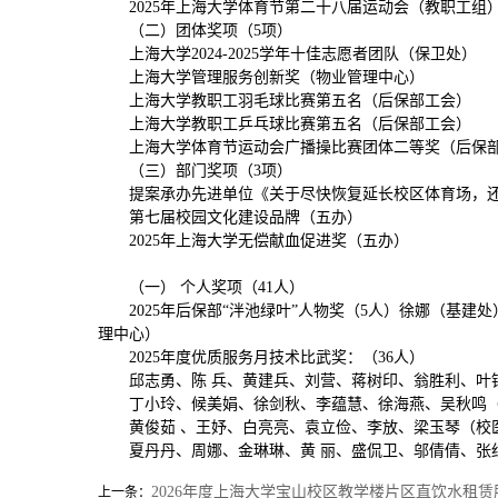
2025年上海大学体育节第二十八届运动会（教职工组
（二）团体奖项（5项）
上海大学2024-2025学年十佳志愿者团队（保卫处）
上海大学管理服务创新奖（物业管理中心）
上海大学教职工羽毛球比赛第五名（后保部工会）
上海大学教职工乒乓球比赛第五名（后保部工会）
上海大学体育节运动会广播操比赛团体二等奖（后保
（三）部门奖项（3项）
提案承办先进单位《关于尽快恢复延长校区体育场，
第七届校园文化建设品牌（五办）
2025年上海大学无偿献血促进奖（五办）
（一） 个人奖项（41人）
2025年后保部“泮池绿叶”人物奖（5人）徐娜（
理中心）
2025年度优质服务月技术比武奖：（36人）
邱志勇、陈 兵、黄建兵、刘营、蒋树印、翁胜利、叶
丁小玲、候美娟、徐剑秋、李蕴慧、徐海燕、吴秋鸣
黄俊茹 、王妤、白亮亮、袁立俭、李放、梁玉琴（校
夏丹丹、周娜、金琳琳、黄 丽、盛侃卫、邬倩倩、张
2026年度上海大学宝山校区教学楼片区直饮水租
上一条：